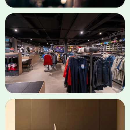
SHOPIFY · SOCIAL MEDIA · DEVELOPMENT
STOKERIJ SCULTE
Bekijk case
ONLINE MARKETING · E-MAIL · BRANDING ·
CRO
MENSINK SCHOENEN