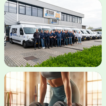
SEA · SEO · GEO · META ADS
LED LOKET
Bekijk case
WEBDESIGN · SEA · SEO & GEO
STER KOZIJN
Bekijk case