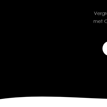
Vergr
met On