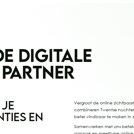
E DIGITALE
 PARTNER
 JE
Vergroot de online zichtbaarh
combineren Twentse nuchterhe
NTIES EN
beter vindbaar te maken in
Samenwerken met ons beteke
aanpak en meetbare online r